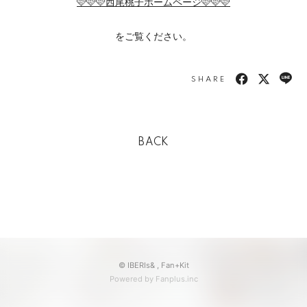
🩷🩷🩷西尾桃子ホームページ🩷🩷🩷
をご覧ください。
SHARE
BACK
© IBERIs& ,
Fan+Kit
Powered by Fanplus.inc