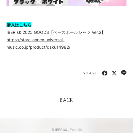
購入はこちら
IBERIs& 2025 GOODS【ベースボールシャツ Ver.2】
https://store-annex.universal-
music.co.jp/product/dsku14982/
SHARE
BACK
© IBERIs& ,
Fan+Kit