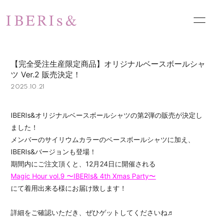
HOME
NEWS
【完全受注生産限定商品】オリジナルベースボールシャ
SCHEDULE
PROFILE
ツ Ver.2 販売決定！
2025.10.21
VIDEO
DISCOGRAPHY
PHOTO
お問い合わせ
IBERIs&オリジナルベースボールシャツの第2弾の販売が決定し
ました！
メンバーのサイリウムカラーのベースボールシャツに加え、
IBERIs&バージョンも登場！
期間内にご注文頂くと、12月24日に開催される
Magic Hour vol.9 〜IBERIs& 4th Xmas Party〜
にて着用出来る様にお届け致します！
詳細をご確認いただき、ぜひゲットしてくださいね♬