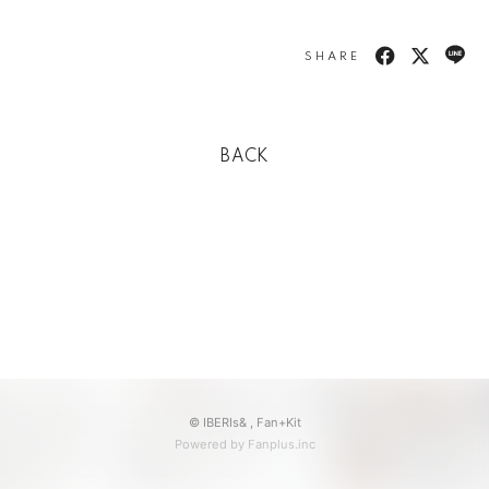
SHARE
BACK
© IBERIs& ,
Fan+Kit
Powered by Fanplus.inc