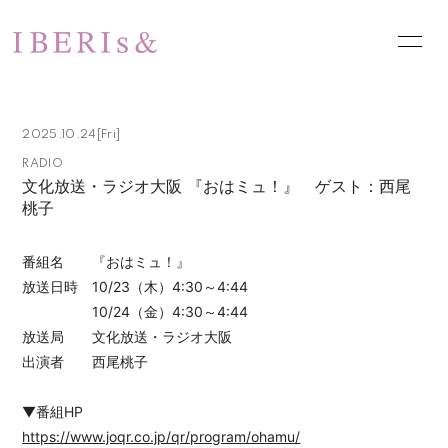
HOME
NEWS
2025.10.24
[Fri]
SCHEDULE
PROFILE
RADIO
文化放送・ラジオ大阪 『おはミュ！』 ゲスト：西尾
VIDEO
DISCOGRAPHY
桃子
PHOTO
お問い合わせ
番組名 『おはミュ！』
放送日時 10/23（木）4:30～4:44
10/24（金）4:30～4:44
放送局 文化放送・ラジオ大阪
出演者 西尾桃子
▼番組HP
https://www.joqr.co.jp/qr/program/ohamu/