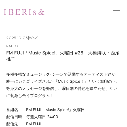
HOME
NEWS
2025.10.08
[Wed]
SCHEDULE
PROFILE
RADIO
FM FUJI「Music Spice!」火曜日 #28 大橋海咲・西尾
VIDEO
DISCOGRAPHY
桃子
PHOTO
お問い合わせ
多種多様なミュージック･シーンで活動するアーティスト達が、
統一にカテゴライズされた『Music Spice！』という旗印の下、
等身大のメッセージを発信し、曜日別の特色を際立たせ、互い
に刺激し合うプログラム！
番組名 FM FUJI「Music Spice!」火曜日
配信日時 毎週火曜日 24:00
配信先 FM FUJI