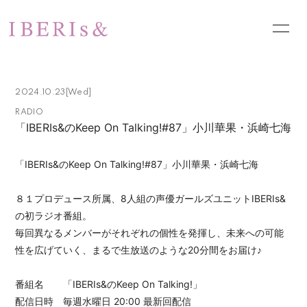
HOME
NEWS
2024.10.23
[Wed]
SCHEDULE
PROFILE
RADIO
「IBERIs&のKeep On Talking!#87」小川華果・浜崎七海
VIDEO
DISCOGRAPHY
PHOTO
お問い合わせ
「IBERIs&のKeep On Talking!#87」小川華果・浜崎七海
８１プロデュース所属、8人組の声優ガールズユニットIBERIs&
の初ラジオ番組。
毎回異なるメンバーがそれぞれの個性を発揮し、未来への可能
性を広げていく、まるで生放送のような20分間をお届け♪
番組名 「IBERIs&のKeep On Talking!」
配信日時 毎週水曜日 20:00 最新回配信