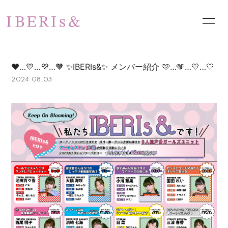
HOME
NEWS
❤️…💙…💜…🧡 ✨IBERIs&✨ メンバー紹介 🩷…🩵…💛…🤍
SCHEDULE
PROFILE
2024.08.03
VIDEO
DISCOGRAPHY
PHOTO
お問い合わせ