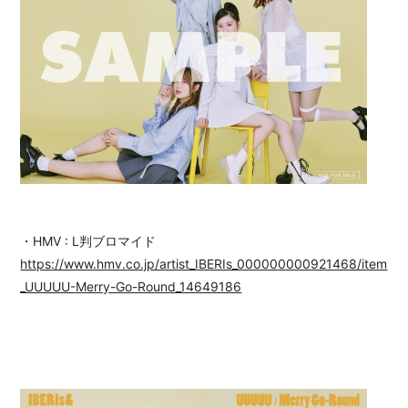
・HMV : L判ブロマイド
https://www.hmv.co.jp/artist_IBERIs_000000000921468/item
_UUUUU-Merry-Go-Round_14649186