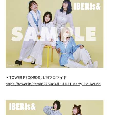
・TOWER RECORDS : L判ブロマイド
https://tower.jp/item/6276084/UUUUU-Merry-Go-Round