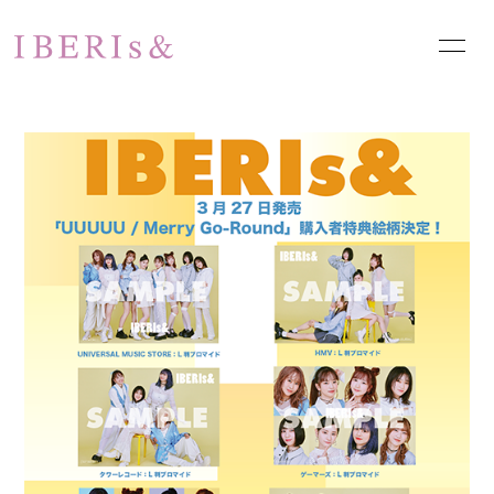
HOME
NEWS
SCHEDULE
PROFILE
VIDEO
DISCOGRAPHY
PHOTO
お問い合わせ