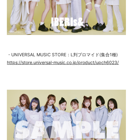
・UNIVERSAL MUSIC STORE：L判ブロマイド(集合1種)
https://store.universal-music.co.jp/product/upch6023/