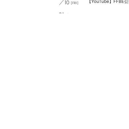
【YouTube】FF
10
[FRI]
01
RADIO
「IBERIs&のKeep O
15
[WED]
01
WEB
コラム「IBERIs＆ W
18
[SAT]
01
RADIO
「IBERIs&のKeep 
22
[WED]
01
EVENT
SHIBUYA CYCLONE pr
28
[TUE]
01
WEB
コラム「IBERIs＆ Wr
28
[TUE]
01
RADIO
「IBERIs&のKeep
29
[WED]