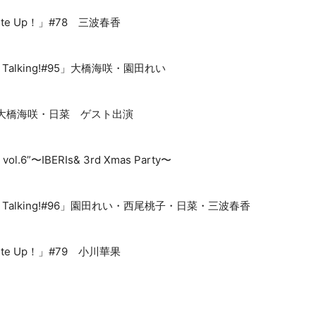
rite Up！」#78 三波春香
On Talking!#95」大橋海咲・園田れい
」大橋海咲・日菜 ゲスト出演
r vol.6”〜IBERIs& 3rd Xmas Party〜
 On Talking!#96」園田れい・西尾桃子・日菜・三波春香
rite Up！」#79 小川華果