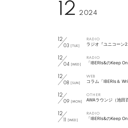
12
2024
12
RADIO
ラジオ『ユニコーン2.
03
[TUE]
12
RADIO
「IBERIs&のKeep
04
[WED]
12
WEB
コラム「IBERIs＆ W
08
[SUN]
12
OTHER
AWAラウンジ（池田
09
[MON]
12
RADIO
「IBERIs&のKeep 
11
[WED]