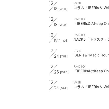
12
WEB
コラム「IBERIs＆ W
18
[WED]
12
RADIO
「IBERIs&のKeep 
18
[WED]
12
RADIO
NACK5「キラスタ
19
[THU]
12
LIVE
IBERIs& “Magic Hou
24
[TUE]
12
RADIO
「IBERIs&のKeep
25
[WED]
12
WEB
コラム「IBERIs＆ W
28
[SAT]