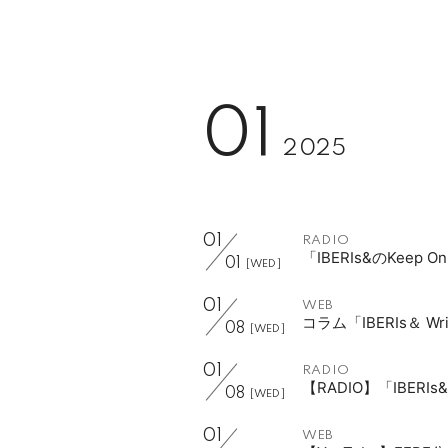
01
2025
01
RADIO
「IBERIs&のKeep 
01
[WED]
01
WEB
コラム「IBERIs＆ W
08
[WED]
01
RADIO
【RADIO】「IBERIs&
08
[WED]
01
WEB