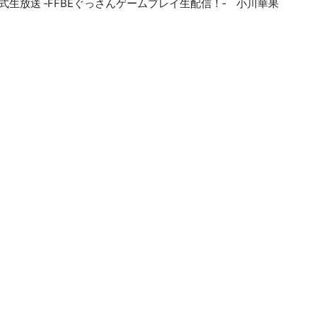
BE公式生放送 ‐FFBEぐっさんゲームプレイ生配信！‐ 小川華果
n Talking!」#99 園田れい
rite Up！」#81 園田れい
On Talking!」#100 浜崎七海 三波春香 日菜
e. “ dreamboat ”
ite Up！」#82 日菜
 On Talking!」#101 小川華果 園田れい 西尾桃子 三波春香