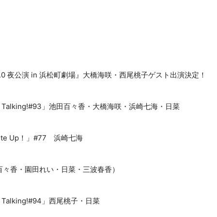
0 夜公演 in 浜松町劇場』大橋海咲・西尾桃子ゲスト出演決定！
 On Talking!#93」池田百々香・大橋海咲・浜崎七海・日菜
rite Up！」#77 浜崎七海
百々香・園田れい・日菜・三波春香）
On Talking!#94」西尾桃子・日菜