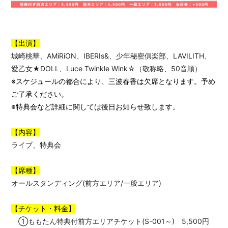
【出演】
城崎桃華
、
AMiRiON
、IBERIs&、
少年秘密俱楽部
、
LAVILITH
、
愛乙女★DOLL
、
Luce Twinkle Wink☆
（敬称略、50音順）
※スケジュールの都合により、三波春香は欠席となります。予め
ご了承ください。
※特典会など詳細に関しては後日お知らせ致します。
【内容】
ライブ、特典会
【席種】
オールスタンディング(前方エリア/一般エリア)
【チケット・料金】
①ももたん特典付前方エリアチケット(S-001～) 5,500円