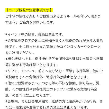
【ライブ観覧の注意事項です】
ご来場の皆様が楽しくご観覧出来るようルールを守って頂きま
すよう、ご協力をお願いします。
※イベント中の録音、録画は禁止です。
※会場観覧フロアの床上に荷物を置くと転倒の恐れがあり大変危
険です。手に持ったままご覧頂くかコインロッカーやクローク
をご利用ください。
※柵や機材へ上る、寄り掛かる等会場設備の破損や出演者の怪我
等に繋がる行為は禁止となります。
※リフト、モッシュ、前方へ走り込む・圧縮する行為等、他のご
観覧者さまへの危険行為・迷惑行為は禁止となります。
※他のご観覧者さまへぶつかる等の不快な接触、割り込み、泥
酔、その他怪我やお客様同士のトラブルに繋がる危険行為全
般・発言等は禁止となります。
※会場内、または会場周辺で、近隣の方に迷惑をかける行為、ま
たは一般常識を逸脱する行為の禁止は禁止となります。