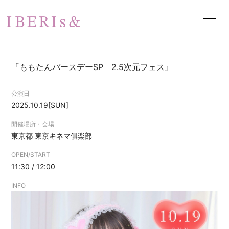
HOME
NEWS
『ももたんバースデーSP 2.5次元フェス』
SCHEDULE
PROFILE
公演日
VIDEO
DISCOGRAPHY
2025.10.19
[SUN]
PHOTO
お問い合わせ
開催場所・会場
東京都
東京キネマ俱楽部
OPEN/START
11:30 / 12:00
INFO