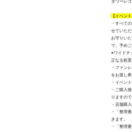
タワーレコ
【イベント
・すべての
せていただ
お守りいた
で、予めご
※ワイドチ
正なる処置
・ファンレ
をお渡し希
・イベント
・ご購入後
りますので
・店舗購入
・「整理番
きます。
・「整理番