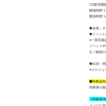
CD販売開始
開場時間 13
開演時間 14
●会場：タ
●イベント
※一部写真
イベント中
をご確認の
●出演：IBE
※スケジュ
■特典会内
特典券の枚
《特典券1
メンバー全