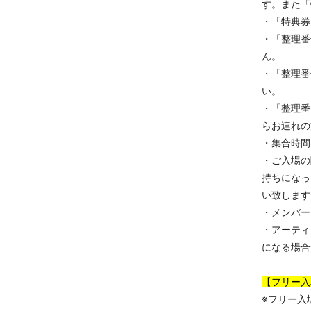
す。また「
・「特典券
・「整理番
ん。
・「整理番
い。
・「整理番
らお連れの
・集合時間
・ご入場の
持ちになっ
い致します
・メンバー
・アーティ
になる場合
【フリー入
※フリー入