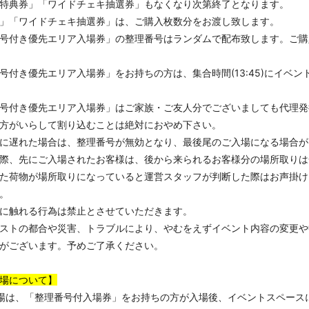
特典券」「ワイドチェキ抽選券」もなくなり次第終了となります。
」「ワイドチェキ抽選券」は、ご購入枚数分をお渡し致します。
号付き優先エリア入場券」の整理番号はランダムで配布致します。ご購
号付き優先エリア入場券」をお持ちの方は、集合時間(13:45)にイベ
号付き優先エリア入場券」はご家族・ご友人分でございましても代理発
方がいらして割り込むことは絶対におやめ下さい。
に遅れた場合は、整理番号が無効となり、最後尾のご入場になる場合が
際、先にご入場されたお客様は、後から来られるお客様分の場所取りは
た荷物が場所取りになっていると運営スタッフが判断した際はお声掛け
。
に触れる行為は禁止とさせていただきます。
ストの都合や災害、トラブルにより、やむをえずイベント内容の変更や
がございます。予めご了承ください。
場について】
場は、「整理番号付入場券」をお持ちの方が入場後、イベントスペース