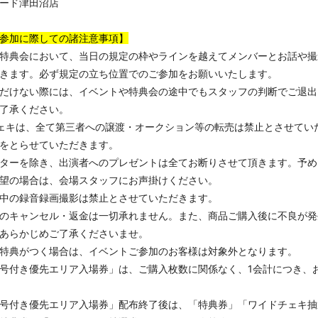
ード津田沼店
参加に際しての諸注意事項】
特典会において、当日の規定の枠やラインを越えてメンバーとお話や撮
きます。必ず規定の立ち位置でのご参加をお願いいたします。
だけない際には、イベントや特典会の途中でもスタッフの判断でご退出
了承ください。
ェキは、全て第三者への譲渡・オークション等の転売は禁止とさせてい
をとらせていただきます。
ターを除き、出演者へのプレゼントは全てお断りさせて頂きます。予め
望の場合は、会場スタッフにお声掛けください。
中の録音録画撮影は禁止とさせていただきます。
のキャンセル・返金は一切承れません。また、商品ご購入後に不良が発
あらかじめご了承くださいませ。
特典がつく場合は、イベントご参加のお客様は対象外となります。
号付き優先エリア入場券」は、ご購入枚数に関係なく、1会計につき、
号付き優先エリア入場券」配布終了後は、「特典券」「ワイドチェキ抽