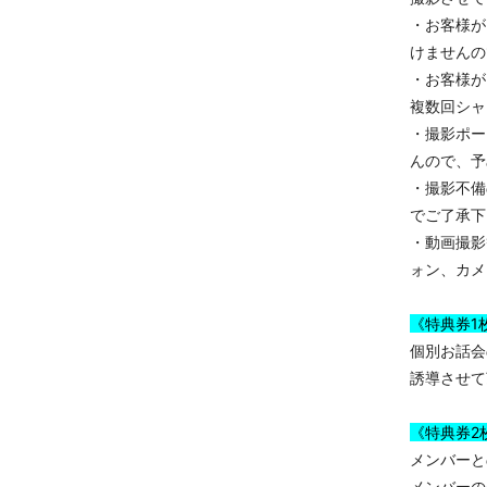
・お客様が
けませんの
・お客様が
複数回シャ
・撮影ポー
んので、予
・撮影不備
でご了承下
・動画撮影
ォン、カメ
《特典券1
個別お話会
誘導させて
《特典券2
メンバーと
メンバーの