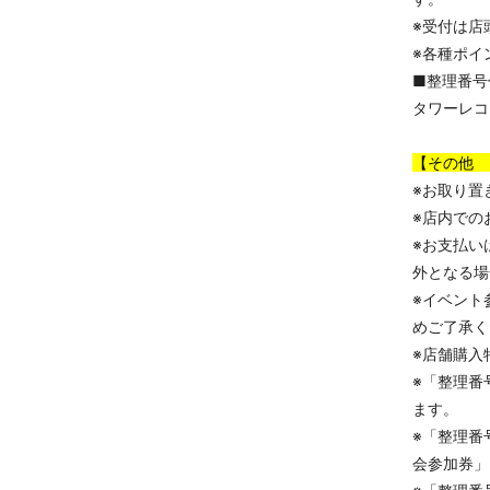
※受付は店
※各種ポイ
■整理番号
タワーレコ
【その他 
※お取り置
※店内での
※お支払い
外となる場
※イベント
めご了承く
※店舗購入
※「整理番
ます。
※「整理番
会参加券」