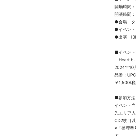
開場時間：
開演時間：
●会場：タ
●イベント
●出演：IBE
■イベント
「Heart b-b
2024年10
品番：UPC
￥1,500(
■参加方法
イベント当
先エリア入
CD2枚目
※「整理番
す。