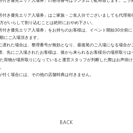
号付き優先エリア入場券」の整理番号はランダムで配布致します。ご予
号付き優先エリア入場券」はご家族・ご友人分でございましても代理発
方がいらして割り込むことは絶対におやめ下さい。
号付き優先エリア入場券」をお持ちのお客様は、イベント開始30分前
順にご入場頂きます。
に遅れた場合は、整理番号が無効となり、最後尾のご入場になる場合が
際、先にご入場されたお客様は、後から来られるお客様分の場所取りは
た荷物が場所取りになっていると運営スタッフが判断した際はお声掛け
。
が付く場合には、その他の店舗特典は付きません。
BACK