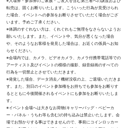
※入場券・参加券のご家族・ご友人を含む第三者への譲渡および
転売は、固くお断りいたします。こういった行為が見受けられ
た場合、イベントへの参加をお断りさせていただく場合がござ
います。予めご了承ください。
※体調のすぐれない方は、くれぐれもご無理をなさらないようお
願いいたします。また、イベント中、気分が悪くなった場合
や、そのようなお客様を発見した場合は、お近くの係員へお知
らせください。
※会場内では、カメラ、ビデオカメラ、カメラ付携帯電話等での
アーティスト及びイベントの模様の撮影、録音録画のすべての
行為を一切禁止とさせていただきます。
※発覚した場合、データ消去／機材没収の上、ご退場いただきま
す。また、別日のイベント参加権をお持ちでも参加をお断りす
るとともに今後開催されるイベントにも参加をお断りいたしま
す。
※イベント会場へは大きなお荷物(キャリーバッグ・ベビーカ
ー・パネル・うちわ等も含む)の持ち込みは禁止いたします。会
場でお預かりする事はできませんので、事前にコインロッカー