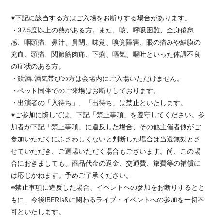
※下記に該当する方はご入場をお断りする場合があります。
・37.5度以上の熱がある方。また、咳、呼吸困難、全身倦怠
感、咽頭痛、鼻汁、鼻閉、味覚、嗅覚障害、眼の痛みや結膜の
充血、頭痛、関節筋肉痛、下痢、嘔気、嘔吐といった体調不良
の症状のある方。
・飲酒､酒気帯びの方は会場内にご入場いただけません。
・ペット同伴でのご来場はお断りしております。
・出演者の「入待ち」、「出待ち」は禁止といたします。
※ご参加に際しては、下記「禁止事項」を遵守してください。参
加者が下記「禁止事項」に違反した場合、その他主催者側がご
参加いただくにふさわしくないと判断した場合は当選無効とさ
せていただき、ご退場いただく場合もございます。尚、この場
合におきましても、商品代金の返金、交通費、旅費等の補償に
は応じかねます。予めご了承ください。
※禁止事項に違反した場合、イベントへの参加をお断りするとと
もに、今後IBERIs&に関わるライブ・イベントへの参加を一切不
可といたします。