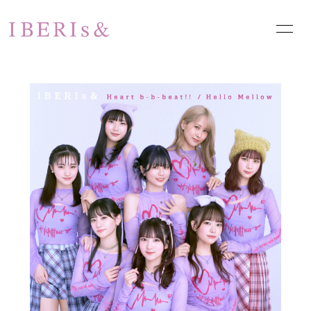
HOME
NEWS
SCHEDULE
PROFILE
VIDEO
DISCOGRAPHY
PHOTO
お問い合わせ