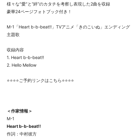
様々な"愛"と“絆”のカタチを考察し表現した2曲を収録
豪華24ページフォトブック付き！
M-1「Heart b-b-beat!!」TVアニメ「きのこいぬ」エンディング
主題歌
収録内容
1. Heart b-b-beat!!
2. Hello Mellow
⭐️⭐️⭐️⭐️ご予約リンクはこちら⭐️⭐️⭐️⭐️
＜作家情報＞
M-1
Heart b-b-beat!!
作詞：中村彼方