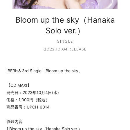
Bloom up the sky（Hanaka
Solo ver.）
SINGLE
2023.10.04 RELEASE
IBERIs& 3rd Single「Bloom up the sky」
【CD MAXI】
発売日：2023年10月4日(水)
価格：1,000円（税込）
商品番号：UPCH-6014
収録内容
1.Bloom up the sky（Hanaka Solo ver.）