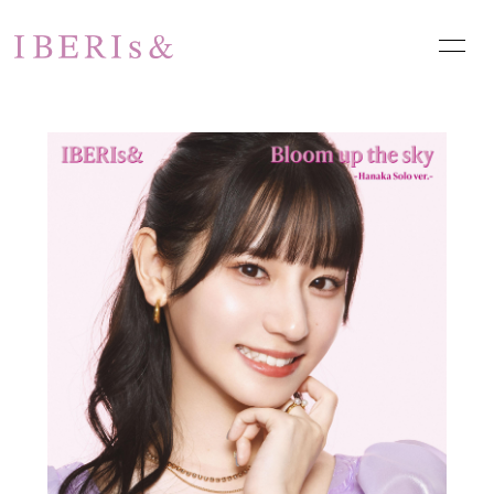
HOME
NEWS
SCHEDULE
PROFILE
VIDEO
DISCOGRAPHY
PHOTO
お問い合わせ