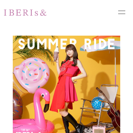
HOME
NEWS
SCHEDULE
PROFILE
VIDEO
DISCOGRAPHY
PHOTO
お問い合わせ