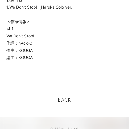
1.We Don't Stop!（Haruka Solo ver.）
＜作家情報＞
M-1
We Don't Stop!
作詞：hAck-φ.
作曲：KOUGA
編曲：KOUGA
BACK
© IBERIs& ,
Fan+Kit