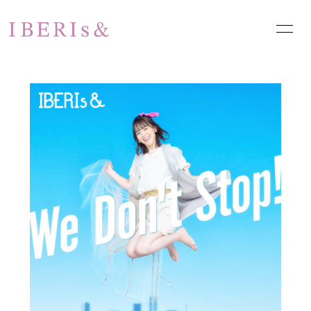
HOME
NEWS
SCHEDULE
PROFILE
VIDEO
DISCOGRAPHY
PHOTO
お問い合わせ